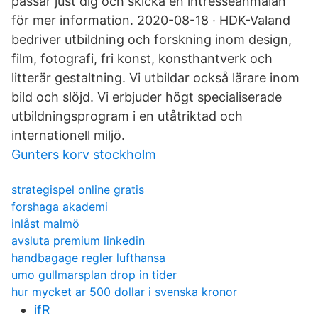
passar just dig och skicka en intresseanmälan
för mer information. 2020-08-18 · HDK-Valand
bedriver utbildning och forskning inom design,
film, fotografi, fri konst, konsthantverk och
litterär gestaltning. Vi utbildar också lärare inom
bild och slöjd. Vi erbjuder högt specialiserade
utbildningsprogram i en utåtriktad och
internationell miljö.
Gunters korv stockholm
strategispel online gratis
forshaga akademi
inlåst malmö
avsluta premium linkedin
handbagage regler lufthansa
umo gullmarsplan drop in tider
hur mycket ar 500 dollar i svenska kronor
ifR