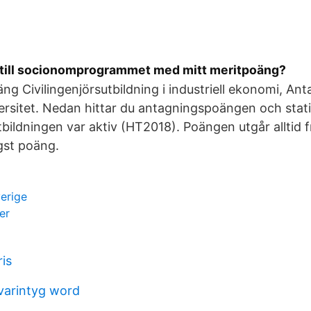
till socionomprogrammet med mitt meritpoäng?
g Civilingenjörsutbildning i industriell ekonomi, Anta
ersitet. Nedan hittar du antagningspoängen och statis
tbildningen var aktiv (HT2018). Poängen utgår alltid
gst poäng.
erige
er
is
ivarintyg word