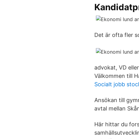
Kandidatp
Det är ofta fler 
advokat, VD elle
Välkommen till 
Socialt jobb sto
Ansökan till gym
avtal mellan Skå
Här hittar du fo
samhällsutveckl