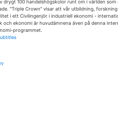
 drygt 100 handelshögskolor runt om i världen som 
ade. "Triple Crown" visar att vår utbildning, forskni
itet i ett Civilingenjör i industriell ekonomi - internat
k och ekonomi är huvudämnena även på denna interna
konomi-programmet.
btitles
by