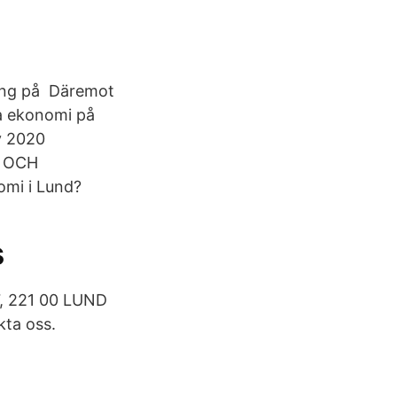
oäng på Däremot
sa ekonomi på
v 2020
I OCH
omi i Lund?
s
7, 221 00 LUND
kta oss.