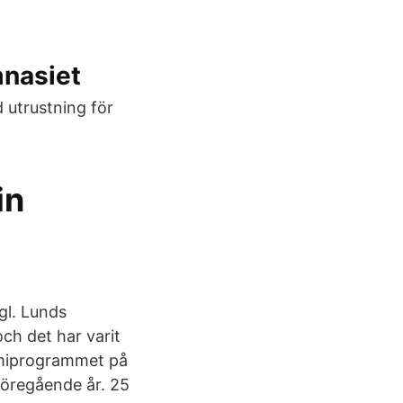
mnasiet
d utrustning för
in
gl. Lunds
och det har varit
nomiprogrammet på
föregående år. 25