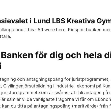
ievalet i Lund LBS Kreativa Gy
talking about this · 59 were here. Ridsportbutiken me
ttare.
Banken för dig och hela d
i
ntagning och antagningspoäng för juristprogrammet,
Civilingenjörsutbildning i industriell ekonomi på Kun
t juristprogrammet som är svårast att bli antagen på 
Här samlar vi de vanligaste frågorna vi får om Eko
kan du titta på antagningspoäng (meritvärde) från 