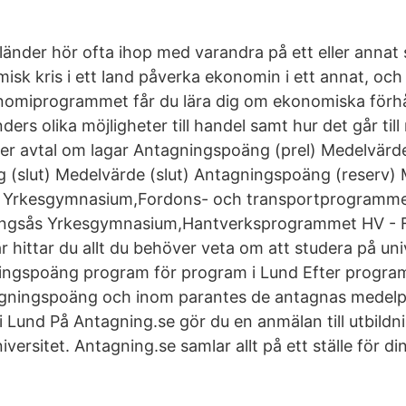
länder hör ofta ihop med varandra på ett eller annat s
isk kris i ett land påverka ekonomin i ett annat, oc
onomiprogrammet får du lära dig om ekonomiska förhå
ders olika möjligheter till handel samt hur det går till
r avtal om lagar Antagningspoäng (prel) Medelvärde
 (slut) Medelvärde (slut) Antagningspoäng (reserv)
ås Yrkesgymnasium,Fordons- och transportprogramme
lingsås Yrkesgymnasium,Hantverksprogrammet HV - Fr
 hittar du allt du behöver veta om att studera på uni
ningspoäng program för program i Lund Efter progr
tagningspoäng och inom parantes de antagnas medel
 Lund På Antagning.se gör du en anmälan till utbildn
versitet. Antagning.se samlar allt på ett ställe för di