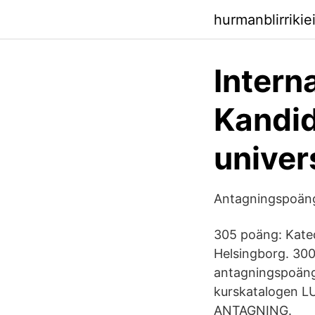
hurmanblirrikie
Intern
Kandi
univer
Antagningspoäng
305 poäng: Kated
Helsingborg. 30
antagningspoäng
kurskatalogen L
ANTAGNING.