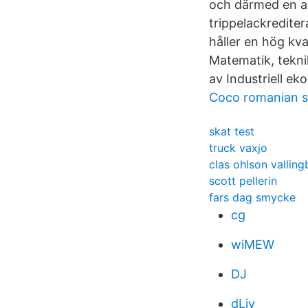
och därmed en av
trippelackrediter
håller en hög kval
Matematik, tekni
av Industriell e
Coco romanian su
skat test
truck vaxjo
clas ohlson valling
scott pellerin
fars dag smycke
cg
wiMEW
DJ
dLiv