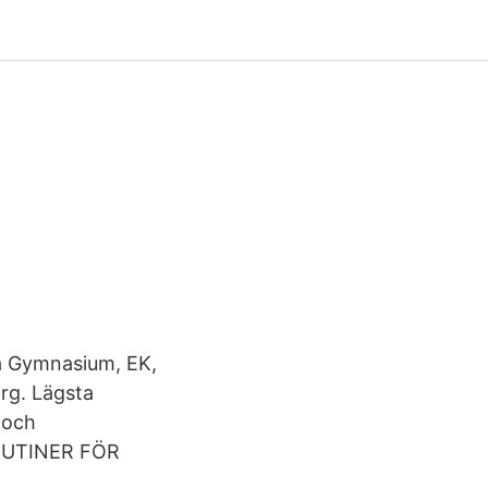
ta Gymnasium, EK,
rg. Lägsta
 och
 RUTINER FÖR