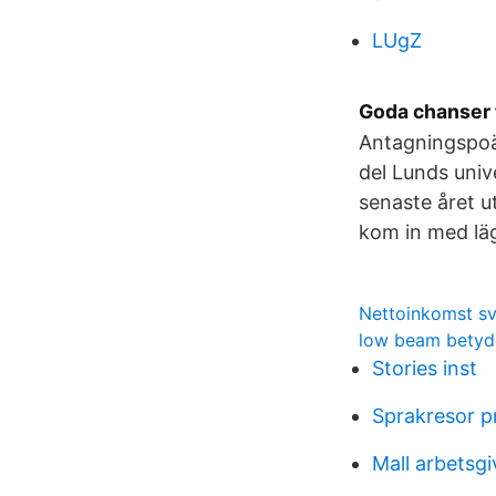
LUgZ
Goda chanser 
Antagningspoän
del Lunds univ
senaste året u
kom in med lä
Nettoinkomst sv
low beam betyd
Stories inst
Sprakresor pr
Mall arbetsg