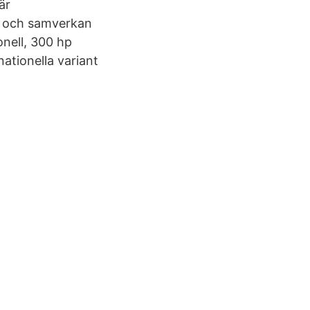
är
ng och samverkan
ionell, 300 hp
tionella variant