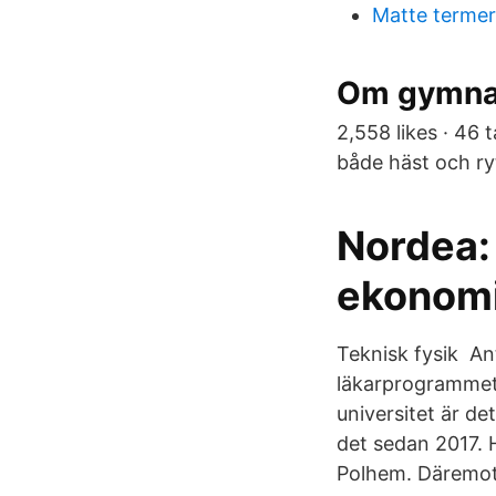
Matte termer
Om gymnas
2,558 likes · 46 
både häst och ry
Nordea: 
ekonom
Teknisk fysik​ A
läkarprogrammet, 
universitet är de
det sedan 2017. 
Polhem. Däremot 