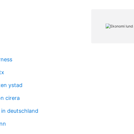
rness
tx
zen ystad
n cirera
 in deutschland
inn