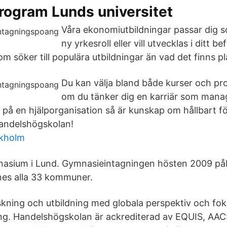
rogram Lunds universitet
Våra ekonomiutbildningar passar dig so
ny yrkesroll eller vill utvecklas i ditt be
som söker till populära utbildningar än vad det finns pl
Du kan välja bland både kurser och p
om du tänker dig en karriär som man
r på en hjälporganisation så är kunskap om hållbart 
Handelshögskolan!
ckholm
nasium i Lund. Gymnasieintagningen hösten 2009 påb
nes alla 33 kommuner.
rskning och utbildning med globala perspektiv och fok
ing. Handelshögskolan är ackrediterad av EQUIS, A