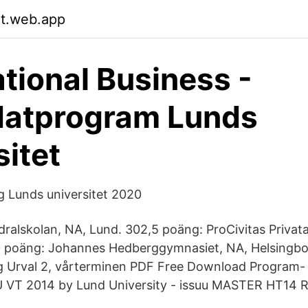
it.web.app
ational Business -
datprogram Lunds
sitet
 Lunds universitet 2020
ralskolan, NA, Lund. 302,5 poäng: ProCivitas Priva
0 poäng: Johannes Hedberggymnasiet, NA, Helsingbo
 Urval 2, vårterminen PDF Free Download Program-
U VT 2014 by Lund University - issuu MASTER HT14