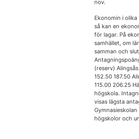
nov.
Ekonomin i olika 
så kan en ekonom
för lagar. På ek
samhället, om län
samman och slute
Antagningspoäng
(reserv) Alings
152.50 187.50 A
115.00 206.25 Här
högskola. Intag
visas lägsta an
Gymnasieskolan i
högskolor och uni