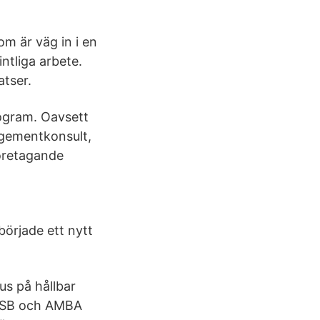
m är väg in i en
fintliga arbete.
atser.
rogram. Oavsett
agementkonsult,
företagande
örjade ett nytt
us på hållbar
ACSB och AMBA