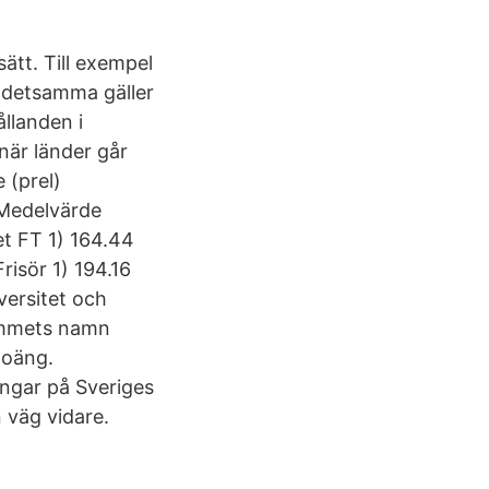
ätt. Till exempel
h detsamma gäller
llanden i
 när länder går
 (prel)
 Medelvärde
t FT 1) 164.44
isör 1) 194.16
versitet och
ammets namn
poäng.
ingar på Sveriges
n väg vidare.