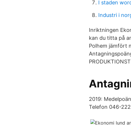
I staden wor
Industri i nor
Inriktningen Ek
kan du titta på 
Polhem jämfört 
Antagningspoäng
PRODUKTIONSTEKNI
Antagn
2019: Medelpoän
Telefon 046-222 