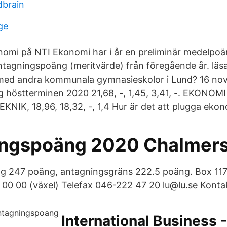
dbrain
ge
onomi på NTI Ekonomi har i år en preliminär medelp
antagningspoäng (meritvärde) från föregående år. lä
med andra kommunala gymnasieskolor i Lund? 16 no
 höstterminen 2020 21,68, -, 1,45, 3,41, -. EKONOM
K, 18,96, 18,32, -, 1,4 Hur är det att plugga ekon
ingspoäng 2020 Chalmer
g 247 poäng, antagningsgräns 222.5 poäng. Box 11
00 00 (växel) Telefax 046-222 47 20 lu@lu.se Konta
International Business -